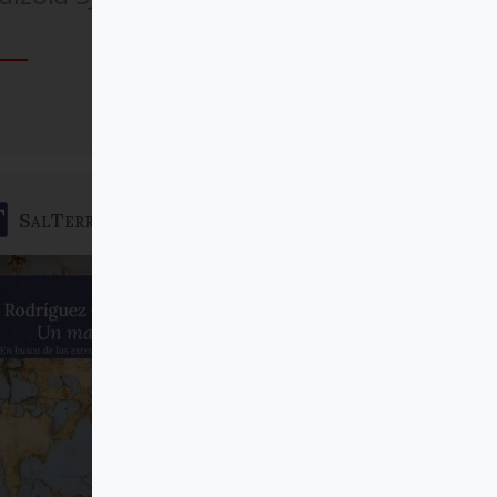
Comprar
SalTerrae