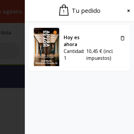
Tu pedido
e agosto.
Gracias por la paciencia.
1
iblia
El Grupo
Agenda
Hoy es
ahora
Cantidad:
10,45
€
(incl.
1
impuestos)
Ver carrito
EL POZO DE SIQUÉN