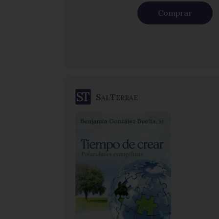
Comprar
SalTerrae