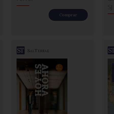
SJ
Comprar
SalTerrae