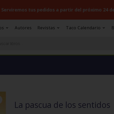
.
Serviremos tus pedidos a partir del próximo 24 d
os
Autores
Revistas
Taco Calendario
B
La pascua de los sentidos