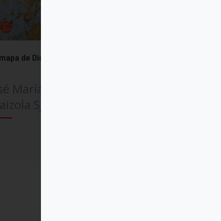
mapa de Dios
sé María Rodríguez
aizola SJ
Comprar