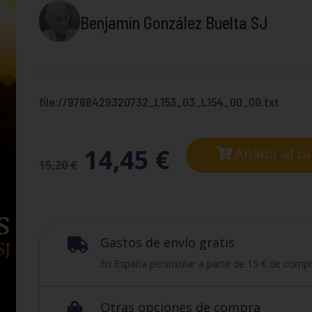
Benjamín González Buelta SJ
file://9788429320732_L153_03_L154_00_00.txt
14,45
€
Añadir al ca
15,20
€
Gastos de envío gratis

En España peninsular a partir de 15 € de compr
Otras opciones de compra
