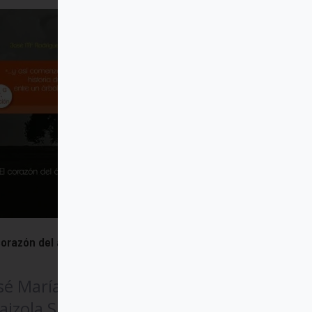
corazón del árbol solitario
sé María Rodríguez
aizola SJ, Kike Figaredo