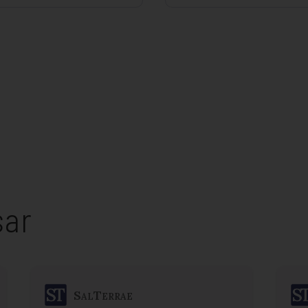
sar
SalTerrae