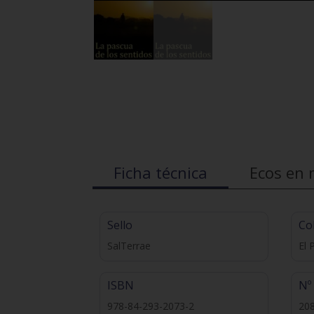
Ficha técnica
Ecos en 
Sello
Co
SalTerrae
El 
ISBN
Nº
978-84-293-2073-2
20