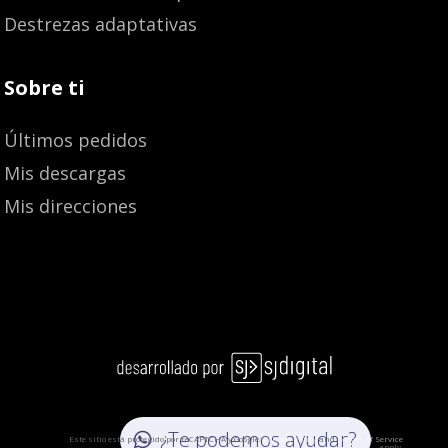
Destrezas adaptativas
Sobre ti
Últimos pedidos
Mis descargas
Mis direcciones
7,88
€
8,30
€
¿Te podemos ayudar?
Este sitio está protegido por reCAPTCHA y Google:
Privacy Policy
and
Terms of Service
apply.