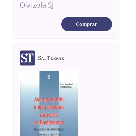
Olaizola SJ
Comprar
SalTerrae