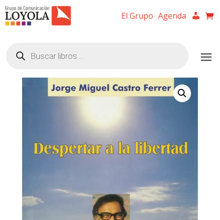
El Grupo
Agenda
Búsqueda
de
productos