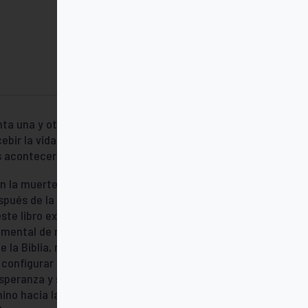
nta una y otra vez qué debemos esperar
ir la vida eterna. Percibo el deseo que
s acontecerá en la muerte».
con la muerte, y a menudo nos hacemos
pués de la muerte?; ¿existe de verdad el
e libro explicarnos el arte de vivir y de
mental de nuestra vida: «Y después de la
a Biblia, nos brinda una idea de lo que
configurar nuestra vida de forma más
speranza y serenidad. El autor nos muestra
 hacia la gloria de Dios. Para ellos y