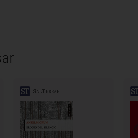
sar
SalTerrae