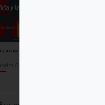
a y trabajo
nselm Grün OSB
Comprar