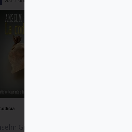
SalTerrae
codicia
nselm Grün OSB