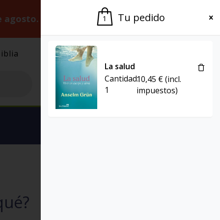
Tu pedido
e agosto.
Gracias por la paciencia.
1
iblia
El Grupo
Agenda
La salud
Cantidad:
10,45
€
(incl.
1
impuestos)
Ver carrito
ALCANCE
qué?