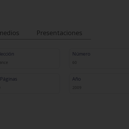
medios
Presentaciones
lección
Número
ance
60
 Páginas
Año
0
2009