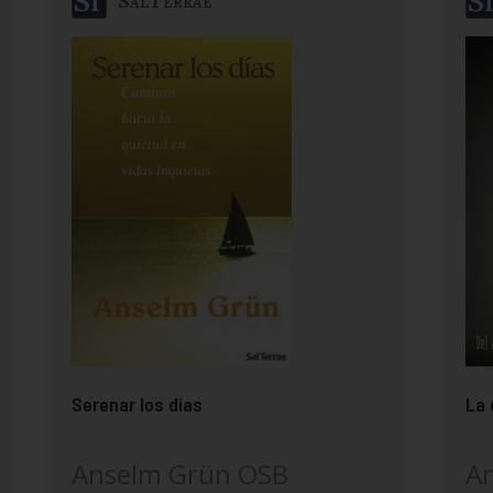
SalTerrae
Serenar los días
La 
Anselm Grün OSB
A