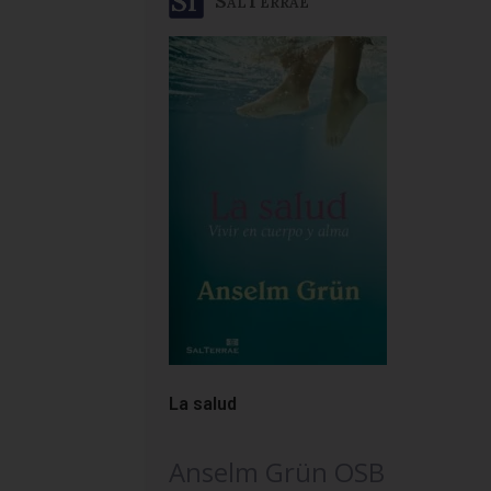
SalTerrae
La salud
Anselm Grün OSB