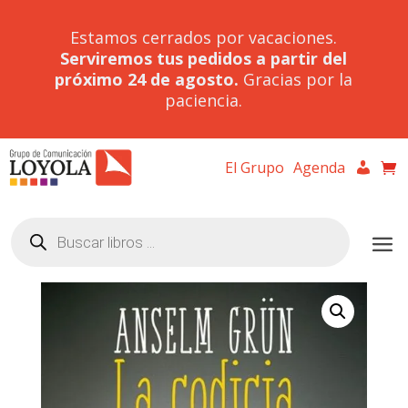
Estamos cerrados por vacaciones.
Serviremos tus pedidos a partir del
próximo 24 de agosto.
Gracias por la
paciencia.
El Grupo
Agenda
Búsqueda
de
productos