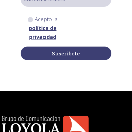
Acepto la
política de
privacidad
Suscríbete