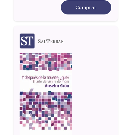
Comprar
SalTerrae