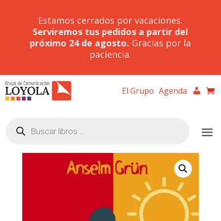
Estamos cerrados por vacaciones.
Serviremos tus pedidos a partir del
próximo 24 de agosto.
Gracias por la
paciencia.
El Grupo
Agenda
Búsqueda
de
productos