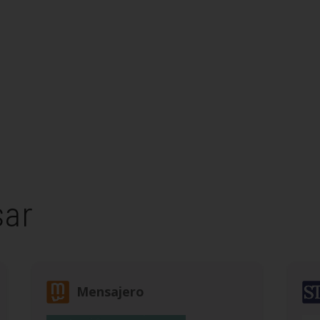
sar
Mensajero