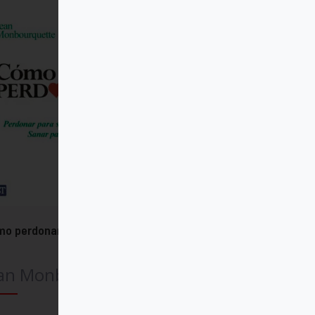
mo perdonar
ean Monbourquette