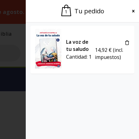
Tu pedido
e agosto.
Gracias por la paciencia.
1
iblia
El Grupo
Agenda
La voz de
tu saludo
14,92
€
(incl.
Cantidad:
1
impuestos)
Ver carrito
FAMILIA