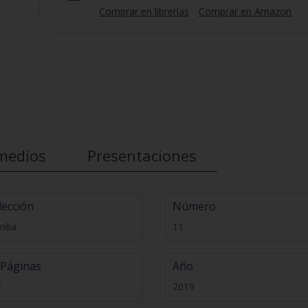
Comprar en librerías
Comprar en Amazon
medios
Presentaciones
lección
Número
ilia
11
 Páginas
Año
2
2019