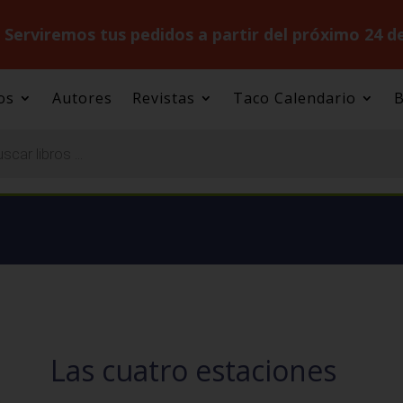
.
Serviremos tus pedidos a partir del próximo 24 d
os
Autores
Revistas
Taco Calendario
B
Las cuatro estaciones