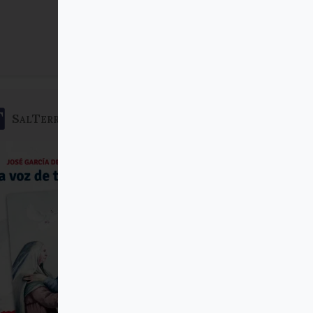
Comprar
SalTerrae