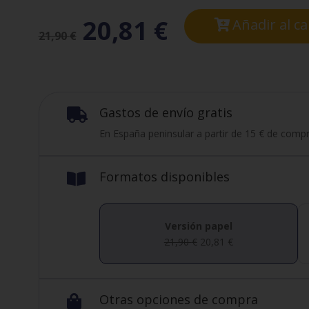
20,81
€
Añadir al ca
21,90
€
Gastos de envío gratis

En España peninsular a partir de 15 € de compr
Formatos disponibles

Versión papel
21,90
€
20,81
€
Otras opciones de compra
