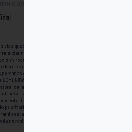
ptura de pareja
idal
 la vida queda muy alterada. Necesitamos
reiniciar nuestro proyecto vital y familiar.
ación y reconciliación que como las
te libro es una herramienta esencial para
as personas que están llamadas a
La COMUNIDAD DE VIDA CRISTIANA (CVX) ha
storal de la familia, promoviendo
 afrontar la vida familiar como un proceso
nimiento. Los autores de este libro forman
do prioritariamente durante este tiempo
brando esta herramienta con el deseo de
ueda necesitarla.