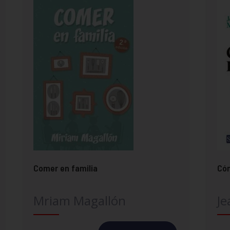
Comer en familia
Có
Mriam Magallón
J