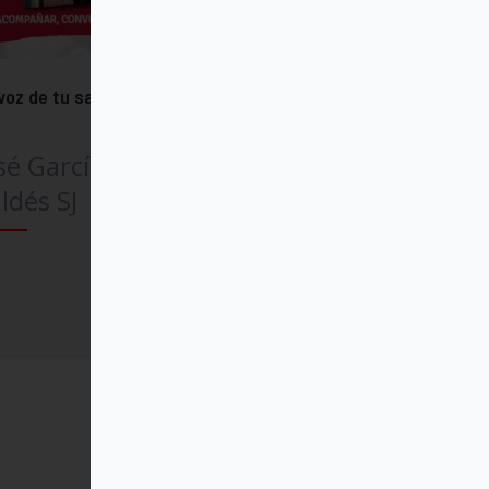
voz de tu saludo
sé García de Castro
ldés SJ
Comprar