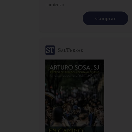
comienzo
Comprar
SalTerrae