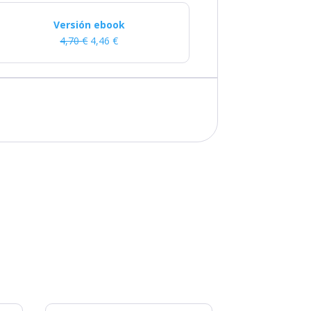
Versión ebook
4,70
€
4,46
€