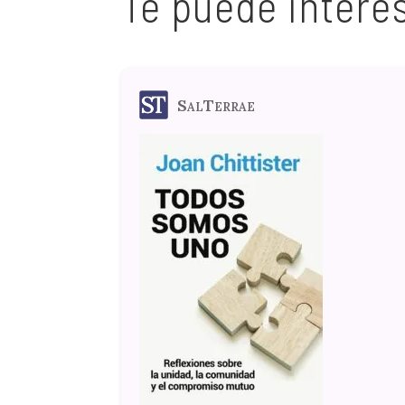
Te puede intere
SalTerrae