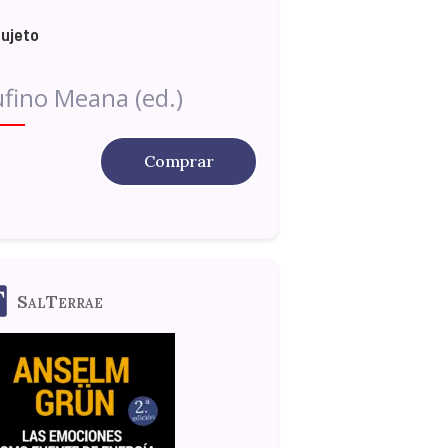
sujeto
fino Meana (ed.)
Comprar
SalTerrae