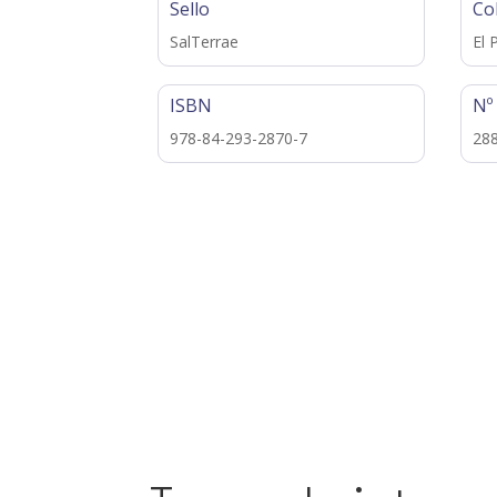
Sello
Co
SalTerrae
El 
ISBN
Nº
978-84-293-2870-7
28