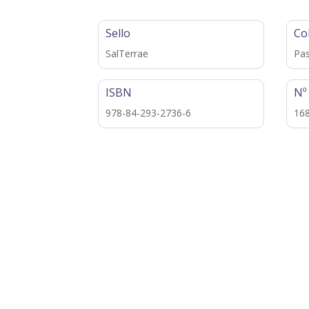
Sello
Co
SalTerrae
Pas
ISBN
Nº
978-84-293-2736-6
16