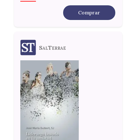
Comprar
SalTerrae