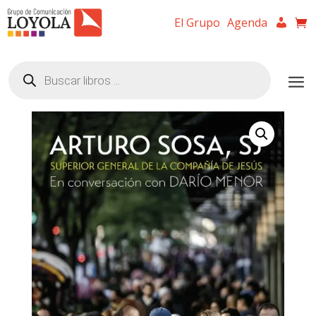
El Grupo
Agenda
Búsqueda
de
productos