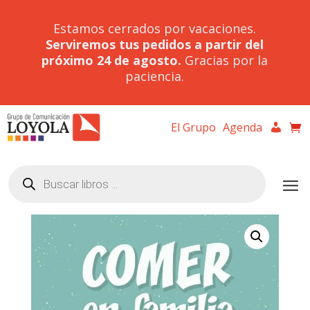
Estamos cerrados por vacaciones.
Serviremos tus pedidos a partir del
próximo 24 de agosto.
Gracias por la
paciencia.
El Grupo
Agenda
Búsqueda
de
productos