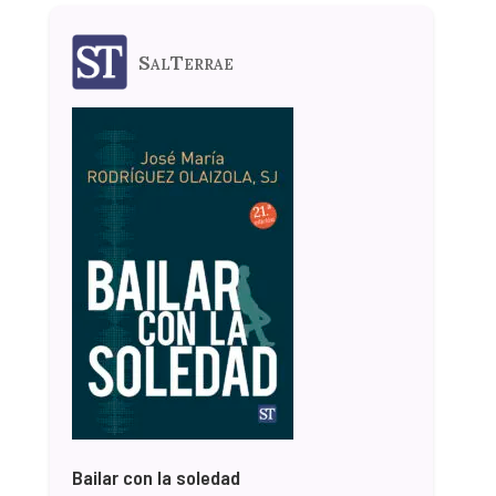
SalTerrae
Bailar con la soledad