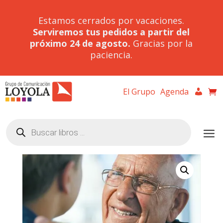
Estamos cerrados por vacaciones.
Serviremos tus pedidos a partir del
próximo 24 de agosto.
Gracias por la
paciencia.
El Grupo
Agenda
Búsqueda
de
productos