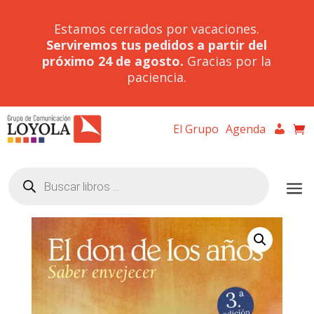
Estamos cerrados por vacaciones.
Serviremos tus pedidos a partir del
próximo 24 de agosto.
Gracias por la
paciencia.
El Grupo
Agenda
Búsqueda
de
productos