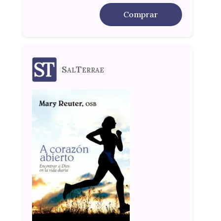
Comprar
SalTerrae