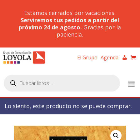
Estamos cerrados por vacaciones.
Serviremos tus pedidos a partir del
próximo 24 de agosto.
Gracias por la
paciencia.
El Grupo
Agenda
Búsqueda
de
productos
Lo siento, este producto no se puede comprar.