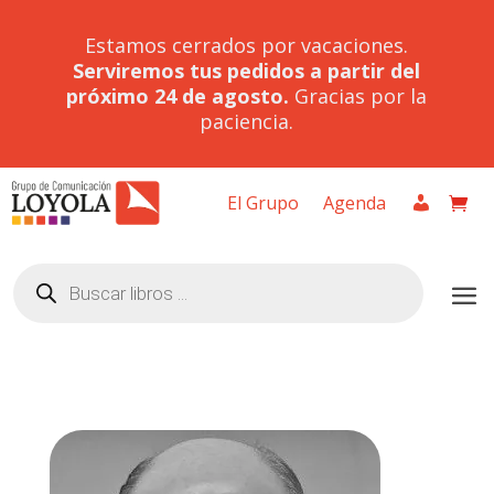
Estamos cerrados por vacaciones.
Serviremos tus pedidos a partir del
próximo 24 de agosto.
Gracias por la
paciencia.
El Grupo
Agenda
Búsqueda
de
productos