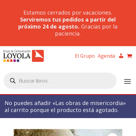
Estamos cerrados por vacaciones.
Serviremos tus pedidos a partir del
próximo 24 de agosto.
Gracias por la
paciencia.
El Grupo
Agenda
Búsqueda
de
productos
No puedes añadir «Las obras de misericordia»
al carrito porque el producto está agotado.