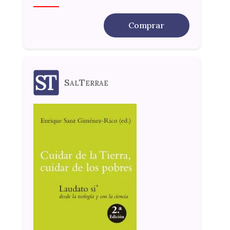
Comprar
SalTerrae