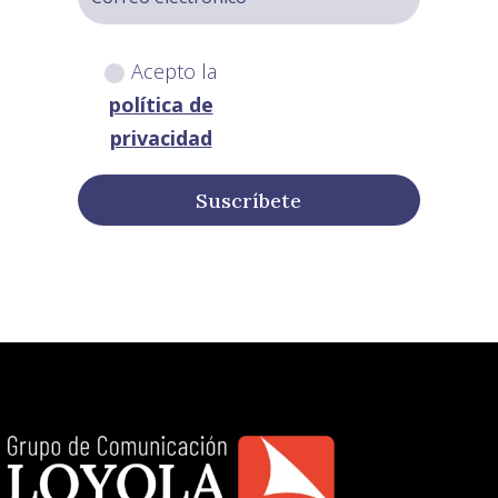
Acepto la
política de
privacidad
Suscríbete