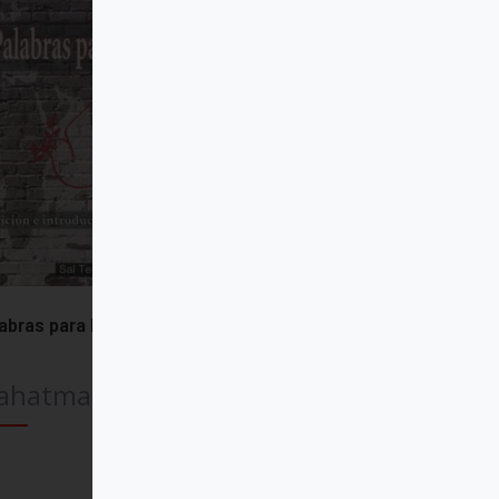
abras para la paz
ahatma Gandhi
Comprar