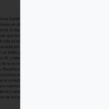
hatma Gandhi que resumiera su mensaje
emana en silencio, sin que importara
él. El día que le hicieron aquella
odo que tomó un lapicero, escribió unas
Mi vida es mi mensaje». Nacido en 1869 en
marcada por su lucha en favor de la verdad
, en Delhi, por un fanático hindú.
 XX, y líder del movimiento por la
 de la no violencia, combinando la ética
u filosofía estaba enraizada en una
a justicia social se remitía, en última
lan el corazón y el alma de un hombre cuya
para cuantos en nuestros días buscan una
s libros y veterano de muchas campañas no
ción de los escritos de Henri Nouwen sobre