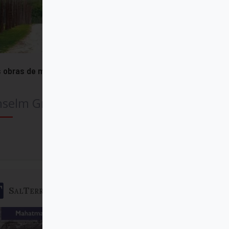
 obras de misericordia
nselm Grün OSB
Comprar
SalTerrae