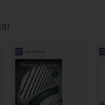
sar
SalTerrae