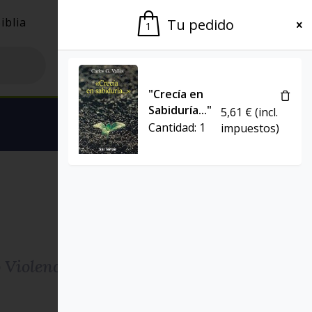
iblia
El Grupo
Agenda
Tu pedido
1
"Crecía en
Sabiduría..."
5,61
€
(incl.
Ver carrito
Cantidad:
1
impuestos)
FUERA DE CATALOGO (11009)
o Violencia