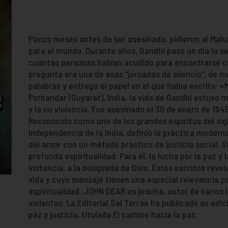
Pocos meses antes de ser asesinado, pidieron al Ma
para el mundo. Durante años, Gandhi pasó un día la s
cuántas personas habían acudido para encontrarse con 
pregunta era una de esas “jornadas de silencio”, de m
palabras y entregó el papel en el que había escrito: «
Porbandar (Guyarat), India, la vida de Gandhi estuvo 
y la no violencia. Fue asesinado el 30 de enero de 1948
Reconocido como uno de los grandes espíritus del siglo
independencia de la India, definió la práctica moderna
del amor con un método práctico de justicia social. S
profunda espiritualidad. Para él, la lucha por la paz y l
instancia, a la búsqueda de Dios. Estos escritos reve
vida y cuyo mensaje tienen una especial relevancia 
espiritualidad. JOHN DEAR es jesuita, autor de vario
violentas. La Editorial Sal Terrae ha publicado su edi
paz y justicia, titulada El camino hacia la paz.