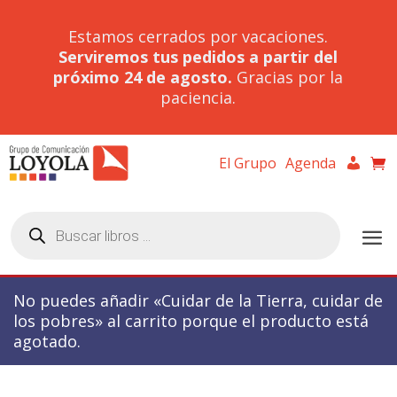
Estamos cerrados por vacaciones.
Serviremos tus pedidos a partir del
próximo 24 de agosto.
Gracias por la
paciencia.
El Grupo
Agenda
Búsqueda
de
productos
No puedes añadir «Cuidar de la Tierra, cuidar de
los pobres» al carrito porque el producto está
agotado.