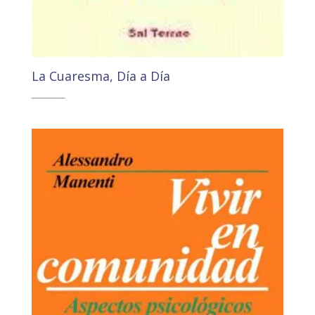
La Cuaresma, Día a Día
17,50
€
16,63
€