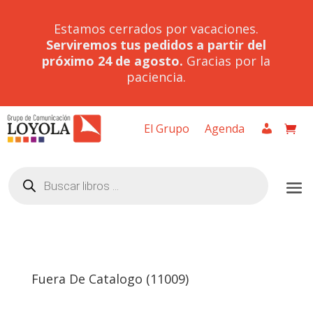
Estamos cerrados por vacaciones.
Serviremos tus pedidos a partir del
próximo 24 de agosto.
Gracias por la
paciencia.
El Grupo
Agenda
Búsqueda
de
productos
Fuera De Catalogo (11009)