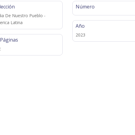
lección
Número
lia De Nuestro Pueblo -
rica Latina
Año
2023
 Páginas
2