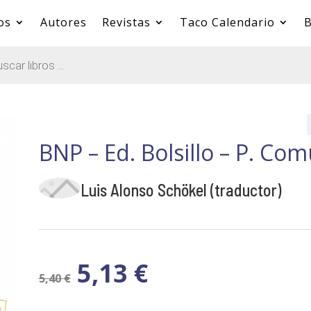
os
Autores
Revistas
Taco Calendario
B
BNP – Ed. Bolsillo – P. Co
Luis Alonso Schökel (traductor)
5,13
€
5,40
€