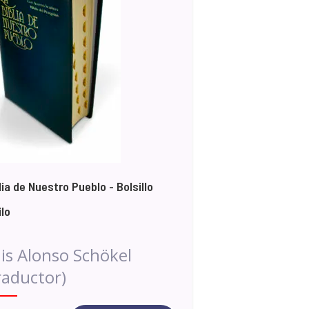
lia de Nuestro Pueblo - Bolsillo
ilo
is Alonso Schökel
raductor)