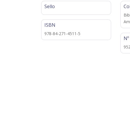
Sello
Co
Bib
Ame
ISBN
978-84-271-4511-5
Nº
95