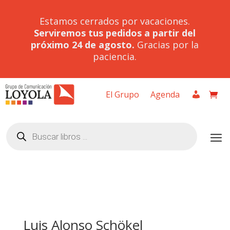
Estamos cerrados por vacaciones.
Serviremos tus pedidos a partir del
próximo 24 de agosto.
Gracias por la
paciencia.
El Grupo
Agenda
Búsqueda
de
productos
Luis Alonso Schökel