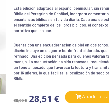
Esta edición adaptada al español peninsular, sin renu
Biblia del Peregrino de Schökel, incorpora comentario
enseñanzas bíblicas en tu vida diaria. Cada una de e
el sentido completo de los libros bíblicos, el contexto 
narrativo que los une.
Cuenta con una encuadernación de piel en dos tonos, q
diseño incluye un elegante borde frontal dorado, que
refinado. Una edición pensada para quienes valoran t
manejo.
La maquetación ha sido renovada, reduciendo
un tono ahuesado que favorece la lectura y transmit
por 16 uñeros, lo que facilita la localización de sec
Biblia.
28,51
€
Añadir al ca
30,00
€