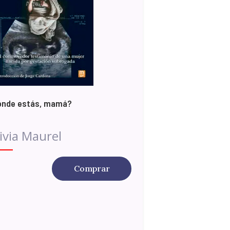
ónde estás, mamá?
ivia Maurel
Comprar