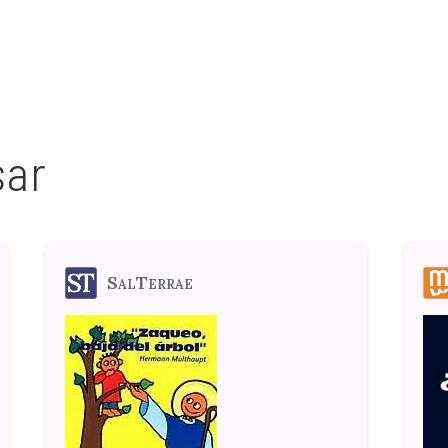
sar
SalTerrae