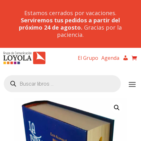
Estamos cerrados por vacaciones.
Serviremos tus pedidos a partir del
próximo 24 de agosto.
Gracias por la
paciencia.
El Grupo
Agenda
Búsqueda
de
productos