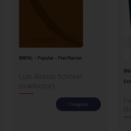
BNPAL - Popular - Piel Marrón
Bib
Luis Alonso Schökel
Est
(traductor)
Lu
Comprar
(t