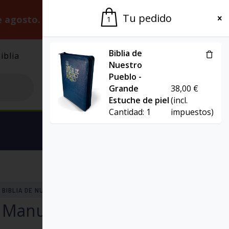
Tu pedido
e agosto.
Gracias por la paciencia.
1
Biblia de
iblia
El Grupo
Agenda
Nuestro
Pueblo -
Grande
38,00
€
Estuche de piel
(incl.
Cantidad:
1
impuestos)
Ver carrito
BIBLIA DE NUESTRO PUEBLO - AMERICA LATINA
– Manual