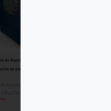
lia de Nuestro Pueblo - Grande
uche de piel
is Alonso Schökel
raductor)
Comprar