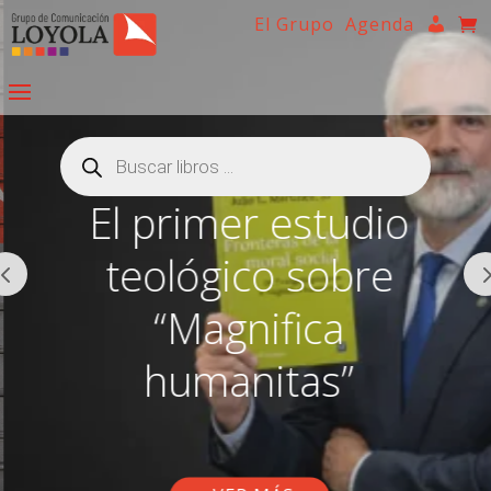
El Grupo
Agenda
Búsqueda
de
productos
El primer estudio
teológico sobre
“Magnifica
humanitas”