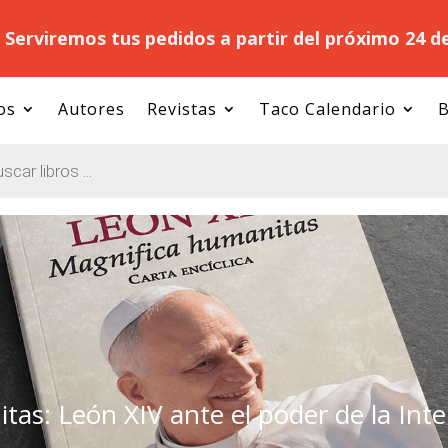
.
Serviremos tus pedidos a partir del próximo 24 d
os
Autores
Revistas
Taco Calendario
B
as: León XIV ante el poder de la Inteli