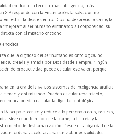
ilidad mediante la técnica: más inteligencia, más
n XIV responde con la Encarnación: la salvación no
 en redimirla desde dentro. Dios no despreció la carne; la
da “mejorar” al ser humano eliminando su corporeidad, su
 directa con el misterio cristiano.
 encíclica.
uerza que la dignidad del ser humano es ontológica, no
 querida, creada y amada por Dios desde siempre. Ningún
ación de productividad puede calcular ese valor, porque
ia en la era de la IA. Los sistemas de inteligencia artificial
diciendo y optimizando. Pueden calcular rendimiento,
Pero nunca pueden calcular la dignidad ontológica.
la IA ocupa el centro y reduce a la persona a dato, recurso,
nica sirve cuando reconoce la carne, la historia y la
 instrumento de deshumanización. Desde esta dignidad de la
yudar, ordenar, acelerar, analizar y abrir posibilidades