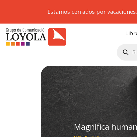
Estamos cerrados por vacaciones
Libr
Búsqueda
de
productos
Magnifica humanit