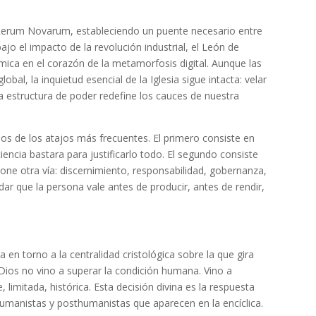
la Rerum Novarum, estableciendo un puente necesario entre
bajo el impacto de la revolución industrial, el León de
mica en el corazón de la metamorfosis digital. Aunque las
bal, la inquietud esencial de la Iglesia sigue intacta: velar
a estructura de poder redefine los cauces de nuestra
 dos de los atajos más frecuentes. El primero consiste en
iencia bastara para justificarlo todo. El segundo consiste
one otra vía: discernimiento, responsabilidad, gobernanza,
dar que la persona vale antes de producir, antes de rendir,
a en torno a la centralidad cristológica sobre la que gira
 Dios no vino a superar la condición humana. Vino a
e, limitada, histórica. Esta decisión divina es la respuesta
umanistas y posthumanistas que aparecen en la encíclica.