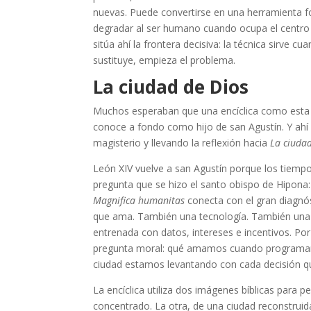
nuevas. Puede convertirse en una herramienta f
degradar al ser humano cuando ocupa el centro y 
sitúa ahí la frontera decisiva: la técnica sirve cu
sustituye, empieza el problema.
La ciudad de Dios
Muchos esperaban que una encíclica como esta 
conoce a fondo como hijo de san Agustín. Y ahí 
magisterio y llevando la reflexión hacia
La ciuda
León XIV vuelve a san Agustín porque los tiempos 
pregunta que se hizo el santo obispo de Hipona
Magnifica humanitas
conecta con el gran diagnó
que ama. También una tecnología. También una ec
entrenada con datos, intereses e incentivos. Po
pregunta moral: qué amamos cuando programa
ciudad estamos levantando con cada decisión 
La encíclica utiliza dos imágenes bíblicas para p
concentrado. La otra, de una ciudad reconstrui