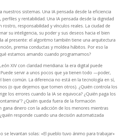
a nuestros sistemas. Una IA pensada desde la eficiencia
 perfiles y rentabilidad. Una IA pensada desde la dignidad
rostro, responsabilidad y vínculos reales. La ciudad de
r su inteligencia, su poder y sus deseos hacia el bien
da al presente: el algoritmo también tiene una arquitectura
ención, premia conductas y moldea hábitos. Por eso la
a: ¿qué estamos amando cuando programamos?
eón XIV con claridad meridiana: la era digital puede
. Puede servir a unos pocos que ya tienen todo —poder,
 bien común. La diferencia no está en la tecnología en sí,
mos (o que dejemos que tomen otros). ¿Quién controla los
rige los errores cuando la IA se equivoca? ¿Quién paga los
 contamina”? ¿Quién queda fuera de la formación
én gana dinero con la adicción de los menores mientras
o, ¿quién responde cuando una decisión automatizada
o se levantan solas: «El pueblo tuvo ánimo para trabajar»