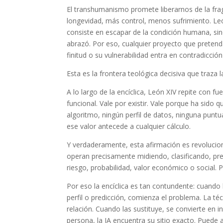
El transhumanismo promete liberarnos de la frag
longevidad, más control, menos sufrimiento. Leó
consiste en escapar de la condición humana, sino
abrazó. Por eso, cualquier proyecto que preten
finitud o su vulnerabilidad entra en contradicción
Esta es la frontera teológica decisiva que traza la
A lo largo de la encíclica, León XIV repite con f
funcional. Vale por existir. Vale porque ha sido
algoritmo, ningún perfil de datos, ninguna puntu
ese valor antecede a cualquier cálculo.
Y verdaderamente, esta afirmación es revolucionar
operan precisamente midiendo, clasificando, pre
riesgo, probabilidad, valor económico o social. 
Por eso la encíclica es tan contundente: cuando 
perfil o predicción, comienza el problema. La téc
relación. Cuando las sustituye, se convierte en
persona, la IA encuentra su sitio exacto. Puede a