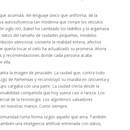
 que acumula, del lenguaje único que uniforma, de la
 esa autosuficiencia tan moderna que rompe los vínculos
ón siglo XXI, Babel ha cambiado los ladrillos y la argamasa
de datos del tamaño de ciudades pequeñas, modelos
ición silenciosa: convertir la realidad entera, afectos
ue quería tocar el cielo ha actualizado su promesa. Ahora
allas y recomendaciones donde cada persona acaba
e ella.
evanta la imagen de Jerusalén. La ciudad que, contra todo
erazgo de Nehemías y reconstruyó su muralla en cincuenta y
upo cargaba con una parte. La ciudad crecía desde la
ponsabilidad compartida que hoy suena casi a rareza. Los
cial de la tecnología. Los algoritmos salvadores
ue en nuestras manos. Como siempre.
a comunidad toma forma según aquello que ama. También
mbién una inteligencia artificial entrenada con datos,