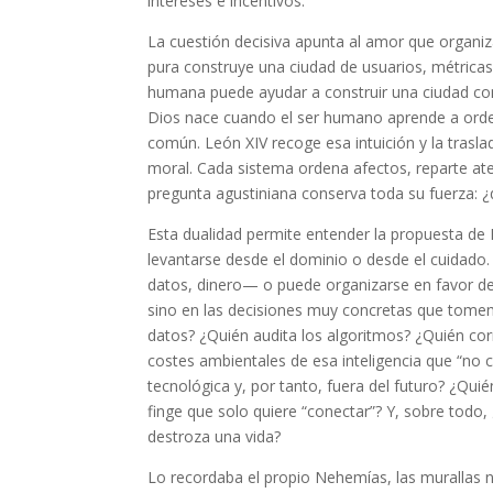
intereses e incentivos.
La cuestión decisiva apunta al amor que organiz
pura construye una ciudad de usuarios, métricas,
humana puede ayudar a construir una ciudad con 
Dios nace cuando el ser humano aprende a ordena
común. León XIV recoge esa intuición y la trasla
moral. Cada sistema ordena afectos, reparte at
pregunta agustiniana conserva toda su fuerz
Esta dualidad permite entender la propuesta de L
levantarse desde el dominio o desde el cuidado
datos, dinero— o puede organizarse en favor del
sino en las decisiones muy concretas que tome
datos? ¿Quién audita los algoritmos? ¿Quién cor
costes ambientales de esa inteligencia que “no
tecnológica y, por tanto, fuera del futuro? ¿Qui
finge que solo quiere “conectar”? Y, sobre tod
destroza una vida?
Lo recordaba el propio Nehemías, las murallas n