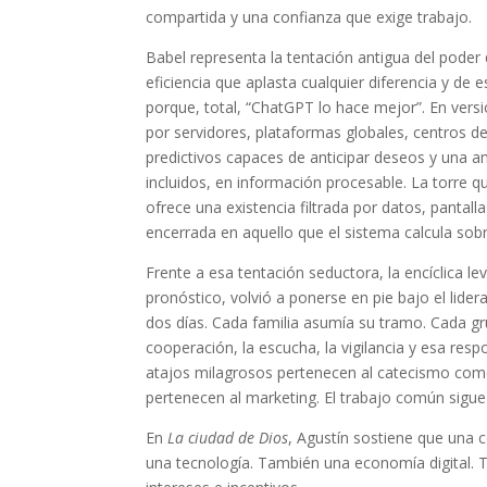
compartida y una confianza que exige trabajo.
Babel representa la tentación antigua del poder
eficiencia que aplasta cualquier diferencia y de
porque, total, “ChatGPT lo hace mejor”. En versi
por servidores, plataformas globales, centros 
predictivos capaces de anticipar deseos y una amb
incluidos, en información procesable. La torre q
ofrece una existencia filtrada por datos, pant
encerrada en aquello que el sistema calcula sobr
Frente a esa tentación seductora, la encíclica l
pronóstico, volvió a ponerse en pie bajo el lid
dos días. Cada familia asumía su tramo. Cada gr
cooperación, la escucha, la vigilancia y esa res
atajos milagrosos pertenecen al catecismo comer
pertenecen al marketing. El trabajo común sig
En
La ciudad de Dios
, Agustín sostiene que un
una tecnología. También una economía digital. Ta