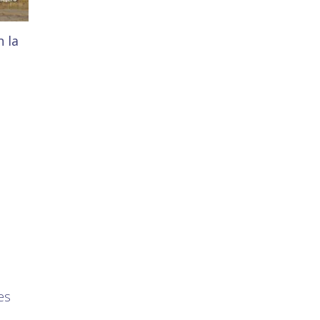
n la
es