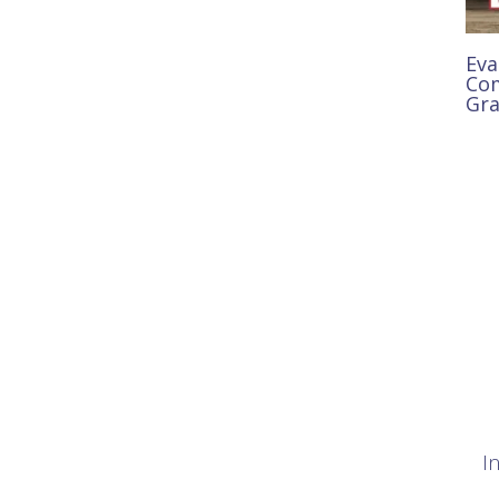
Eva
Com
Gr
8,50
I