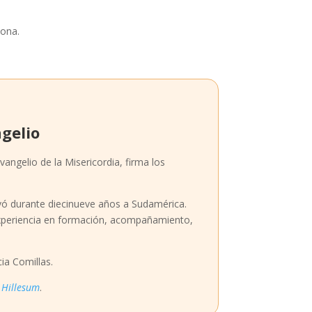
sona.
gelio
angelio de la Misericordia, firma los
evó durante diecinueve años a Sudamérica.
 experiencia en formación, acompañamiento,
cia Comillas.
y Hillesum
.