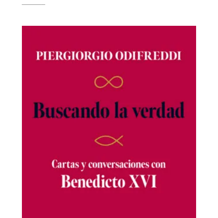
21,00
€
19,95
€