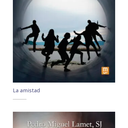
La amistad
18,90
€
17,95
€