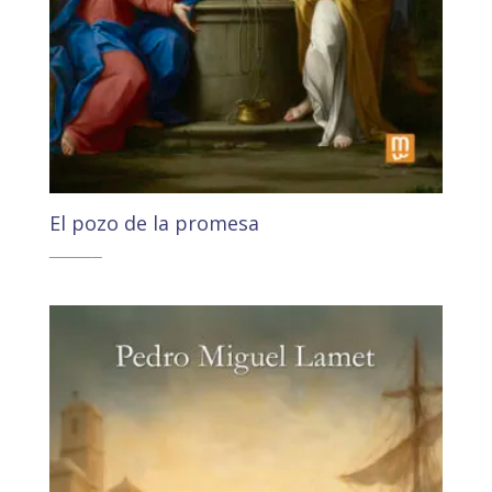
El pozo de la promesa
18,00
€
17,10
€