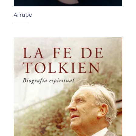
Arrupe
18,40
€
17,48
€