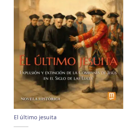
El último jesuita
30,00
€
28,51
€