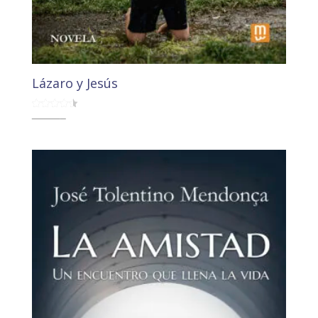
Lázaro y Jesús
Valorado
18,90
€
17,95
€
con
4.50
de 5