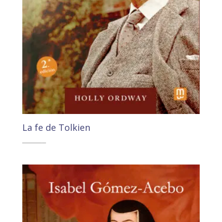
La fe de Tolkien
37,80
€
35,91
€