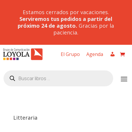
Estamos cerrados por vacaciones.
Serviremos tus pedidos a partir del
próximo 24 de agosto.
Gracias por la
paciencia.
El Grupo
Agenda
Búsqueda
de
productos
Litteraria