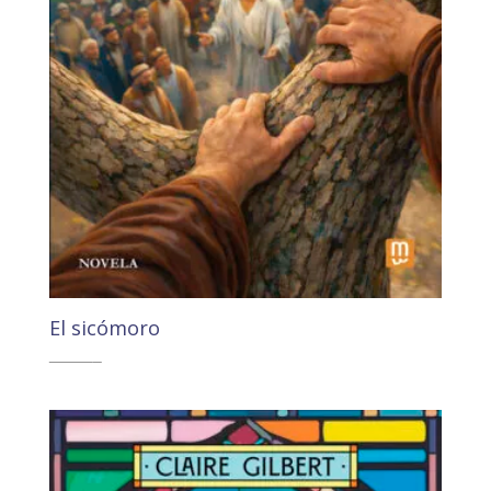
El sicómoro
19,50
€
18,52
€