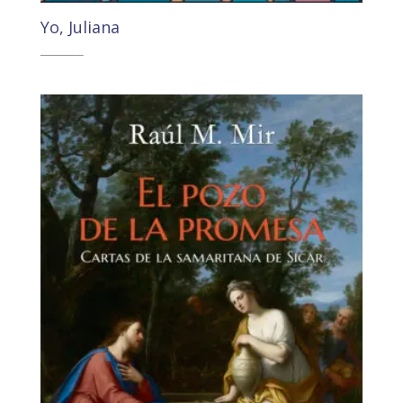
Yo, Juliana
19,50
€
18,52
€