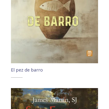
El pez de barro
25,00
€
23,75
€