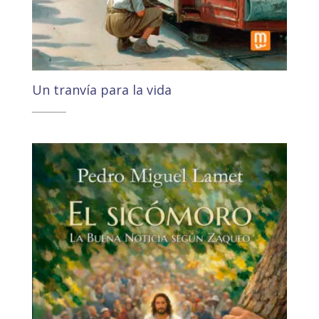
Un tranvía para la vida
20,00
€
19,00
€