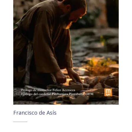
Francisco de Asís
19,50
€
18,52
€