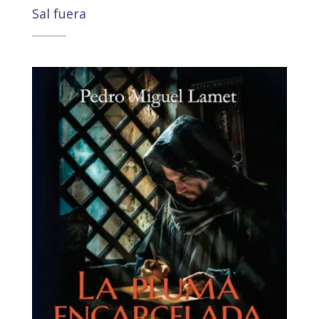
Sal fuera
25,00
€
23,75
€