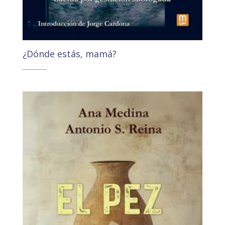
¿Dónde estás, mamá?
22,00
€
20,89
€