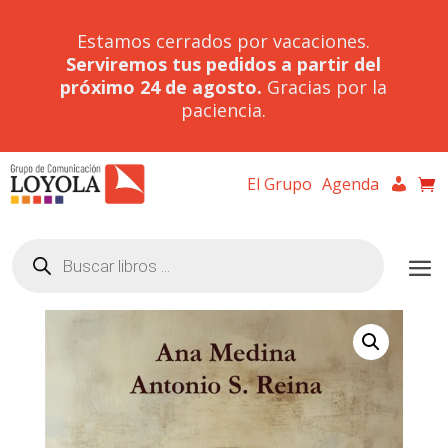
Estamos cerrados por vacaciones.
Serviremos tus pedidos a partir del
próximo 24 de agosto.
Gracias por la
paciencia.
El Grupo
Agenda
Búsqueda
de
productos