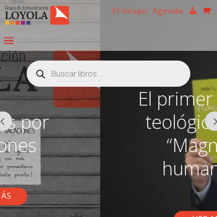
El Grupo
Agenda
Búsqueda
de
productos
El primer estudio
teológico sobre
“Magnifica
humanitas”