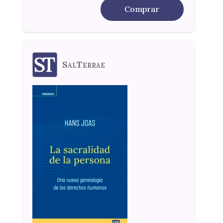
Comprar
SalTerrae