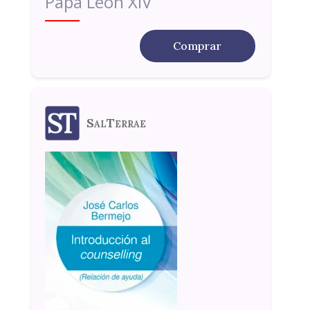
Papa León XIV
Comprar
SalTerrae