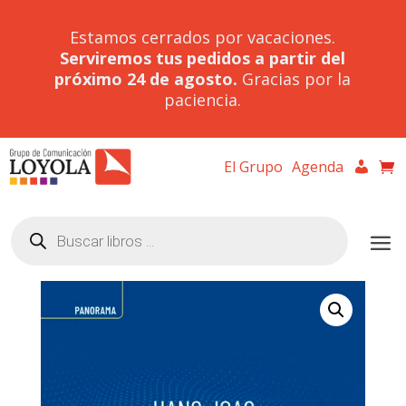
Estamos cerrados por vacaciones.
Serviremos tus pedidos a partir del
próximo 24 de agosto.
Gracias por la
paciencia.
El Grupo
Agenda
Búsqueda
de
productos