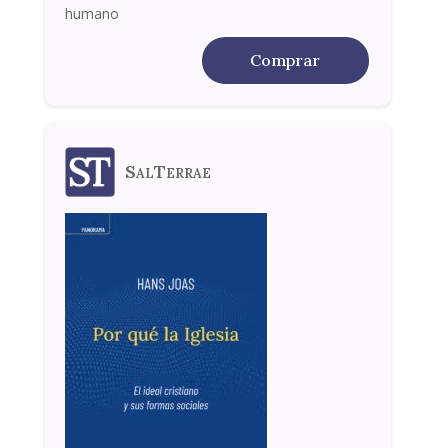
humano
Comprar
SalTerrae