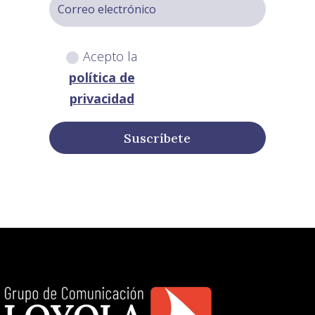
Acepto la
política de
privacidad
Suscríbete