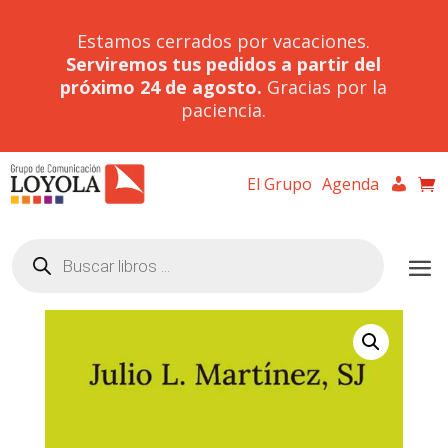
Estamos cerrados por vacaciones.
Serviremos tus pedidos a partir del
próximo 24 de agosto.
Gracias por la
paciencia.
El Grupo
Agenda
Búsqueda
de
productos