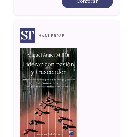
Comprar
SalTerrae