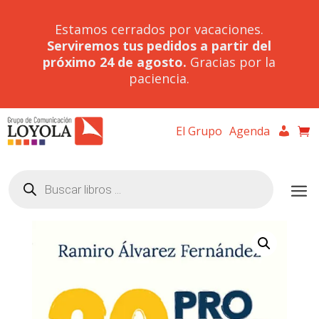
Estamos cerrados por vacaciones.
Serviremos tus pedidos a partir del
próximo 24 de agosto.
Gracias por la
paciencia.
El Grupo
Agenda
Búsqueda
de
productos