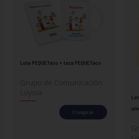
Lote PEQUETaco + taza PEQUETaco
Grupo de Comunicación
Loyola
Lot
un
Comprar
G
Lo