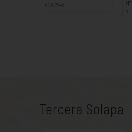
Nº
01207542
0
Tercera Solapa