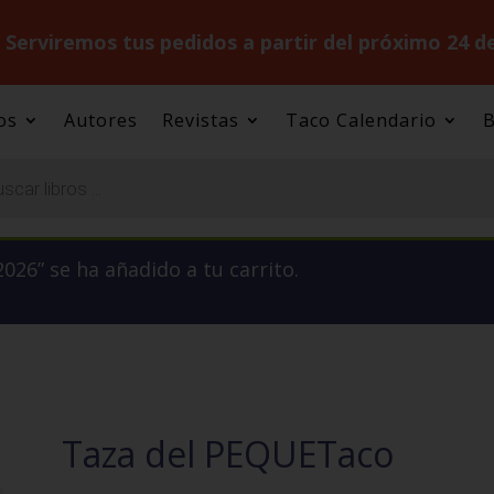
.
Serviremos tus pedidos a partir del próximo 24 d
os
Autores
Revistas
Taco Calendario
B
026” se ha añadido a tu carrito.
Taza del PEQUETaco