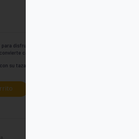
para disfrutarla. Llena la taza del
onvierte cada sorbo en diversión.
con su taza favorita.
rrito
a.