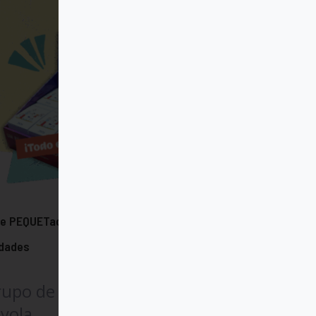
e PEQUETaco expositor 30
idades
rupo de Comunicación
yola