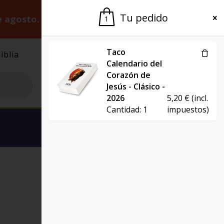
Tu pedido
e agosto.
Gracias por la paciencia.
1
Taco
iblia
El Grupo
Agenda
Calendario del
Corazón de
Jesús - Clásico -
2026
5,20
€
(incl.
Cantidad:
1
impuestos)
Ver carrito
TAZA