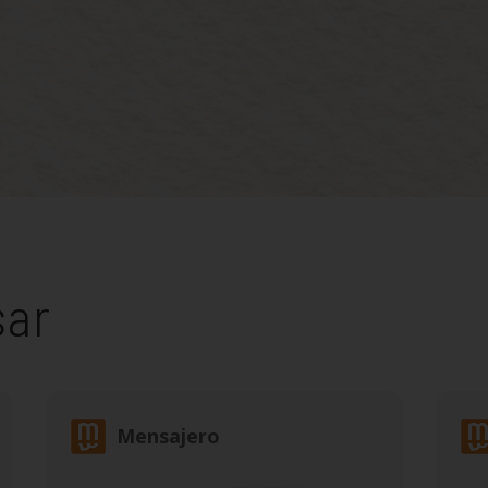
sar
Mensajero