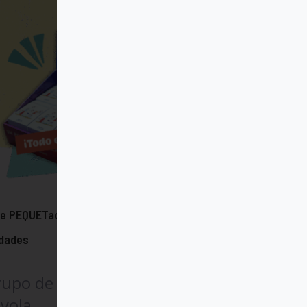
e PEQUETaco expositor 30
idades
rupo de Comunicación
yola