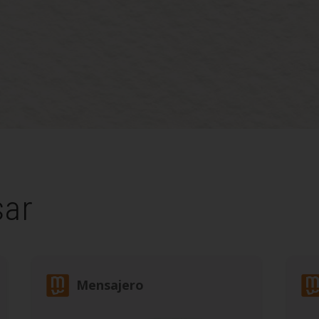
sar
Mensajero