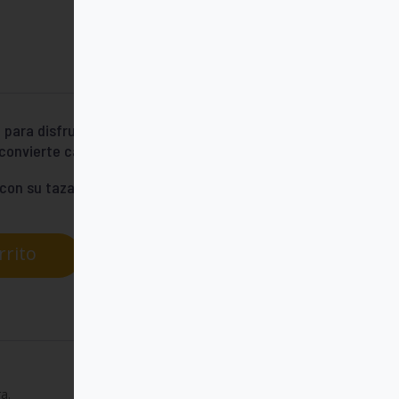
para disfrutarla. Llena la taza del
onvierte cada sorbo en diversión.
con su taza favorita.
rrito
a.