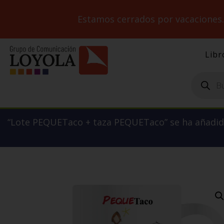
Estamos cerrados por vacaciones
Libr
Búsqueda
de
productos
“Lote PEQUETaco + taza PEQUETaco” se ha añadido