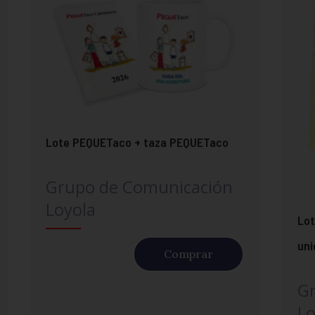
Lote PEQUETaco + taza PEQUETaco
Grupo de Comunicación
Loyola
Lot
un
Comprar
G
Lo