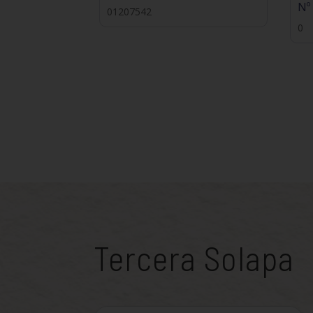
Nº
01207542
0
Tercera Solapa