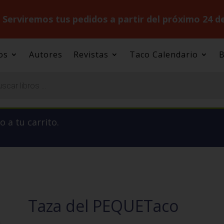
.
Serviremos tus pedidos a partir del próximo 24 d
os
Autores
Revistas
Taco Calendario
B
 a tu carrito.
Taza del PEQUETaco