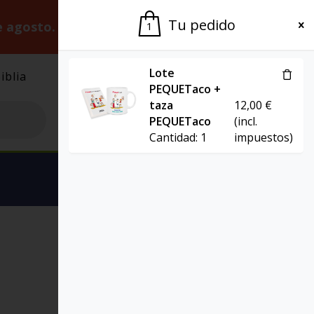
Tu pedido
e agosto.
Gracias por la paciencia.
1
Lote
iblia
El Grupo
Agenda
PEQUETaco +
taza
12,00
€
PEQUETaco
(incl.
Cantidad:
1
impuestos)
Ver carrito
TAZA