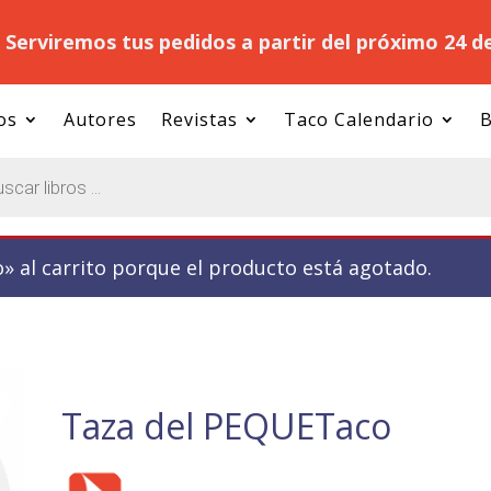
.
Serviremos tus pedidos a partir del próximo 24 d
os
Autores
Revistas
Taco Calendario
B
 al carrito porque el producto está agotado.
Taza del PEQUETaco