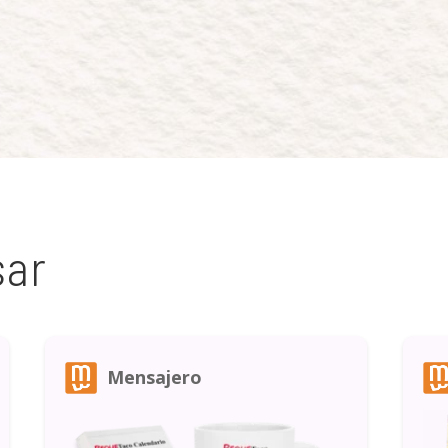
sar
Mensajero