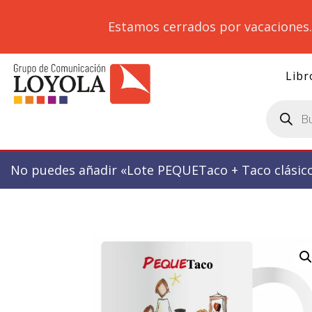
Estamos cerrados por vacaciones
Libr
Búsqueda
de
productos
No puedes añadir «Lote PEQUETaco + Taco clásico»