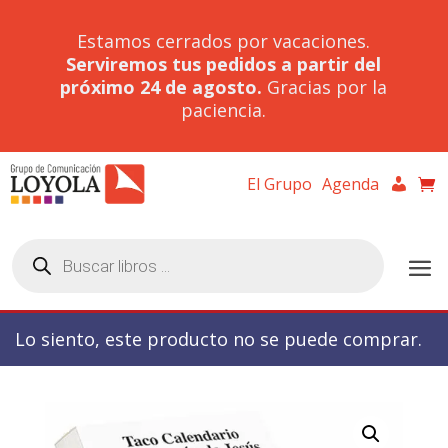
Estamos cerrados por vacaciones.
Serviremos tus pedidos a partir del
próximo 24 de agosto.
Gracias por la
paciencia.
El Grupo
Agenda
Búsqueda
de
productos
Lo siento, este producto no se puede comprar.