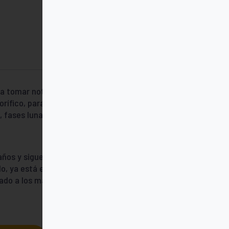
a tomar notas cada día. El imán permite
rífico, para tenerlo siempre a la vista.
, fases lunares, citas célebres, reflexiones,
ños y sigue siendo un imprescindible en
o, ya está el PEQUETaco: versión infantil
ado a los más pequeños.