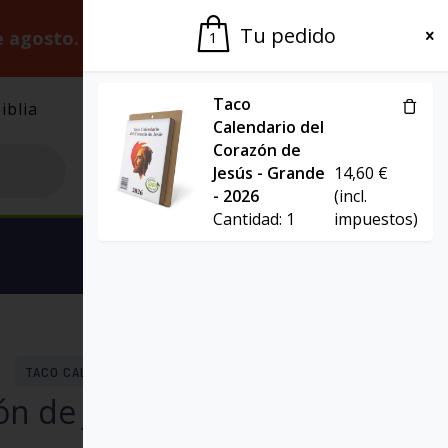
Tu pedido
e agosto.
Gracias por la paciencia.
1
Taco
iblia
El Grupo
Agenda
Calendario del
Corazón de
Jesús - Grande
14,60
€
- 2026
(incl.
Cantidad:
1
impuestos)
Ver carrito
TACO CALENDARIO DEL CORAZÓN DE JESÚS
n de Jesús – Clásico