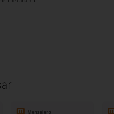
misa de cada día.
sar
Mensajero