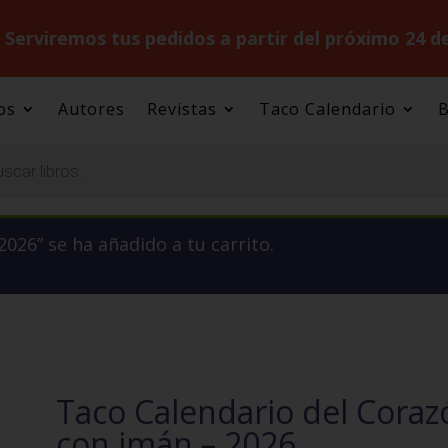
.
Serviremos tus pedidos a partir del próximo 24 d
os
Autores
Revistas
Taco Calendario
B
026” se ha añadido a tu carrito.
Taco Calendario del Corazó
con imán – 2026