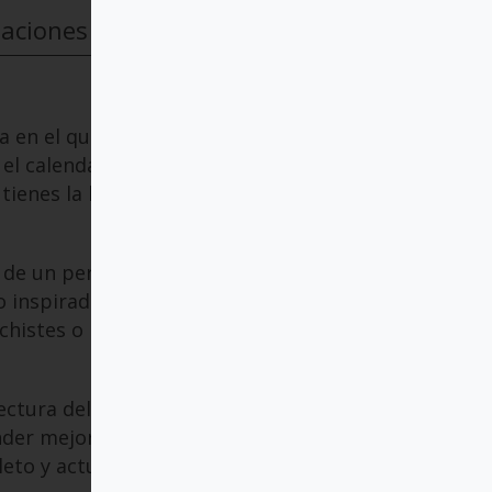
taciones
 en el que estás. Y si te
el calendario. ¿Sabes
ienes la hora precisa de la
e un personaje ilustre.
inspirador. Al arrancar la
chistes o historias que
tura del día. En el reverso
er mejor la lectura. Y en
leto y actualizado así como