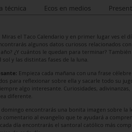
a técnica
Ecos en medios
Presen
:
Miras el Taco Calendario y en primer lugar ves el día
ncontrarás algunos datos curiosos relacionados con 
l año? ¿Y cuántos le quedan para terminar? También t
 sol y las distintas fases de la luna.
esante:
Empieza cada mañana con una frase célebre d
 para reflexionar sobre ella y sacarle todo su jugo 
iempre algo interesante. Curiosidades, adivinanzas, 
ea diferente.
domingo encontrarás una bonita imagen sobre la lec
 comentario al evangelio que te ayudará a comprend
 cada día encontrarás el santoral católico más comp