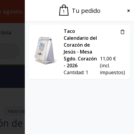
Tu pedido
e agosto.
Gracias por la paciencia.
1
Taco
iblia
El Grupo
Agenda
Calendario del
Corazón de
Jesús - Mesa
Sgdo. Corazón
11,00
€
- 2026
(incl.
Cantidad:
1
impuestos)
Ver carrito
TACO CALENDARIO DEL CORAZÓN DE JESÚS
n de Jesús – Clásico