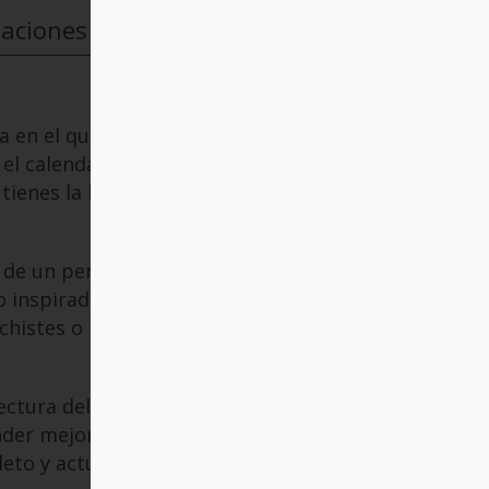
taciones
 en el que estás. Y si te
el calendario. ¿Sabes
ienes la hora precisa de la
e un personaje ilustre.
inspirador. Al arrancar la
chistes o historias que
tura del día. En el reverso
er mejor la lectura. Y en
leto y actualizado así como