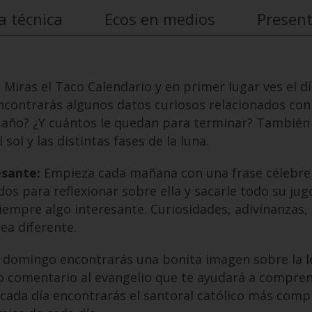
a técnica
Ecos en medios
Presen
:
Miras el Taco Calendario y en primer lugar ves el día
ncontrarás algunos datos curiosos relacionados con 
l año? ¿Y cuántos le quedan para terminar? También t
 sol y las distintas fases de la luna.
esante:
Empieza cada mañana con una frase célebre d
 para reflexionar sobre ella y sacarle todo su jugo 
iempre algo interesante. Curiosidades, adivinanzas, 
ea diferente.
domingo encontrarás una bonita imagen sobre la lec
 comentario al evangelio que te ayudará a comprend
 cada día encontrarás el santoral católico más comp