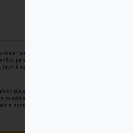
a tomar notas cada día. El imán permite
rífico, para tenerlo siempre a la vista.
, fases lunares, citas célebres, reflexiones,
ños y sigue siendo un imprescindible en
o, ya está el PEQUETaco: versión infantil
ado a los más pequeños.