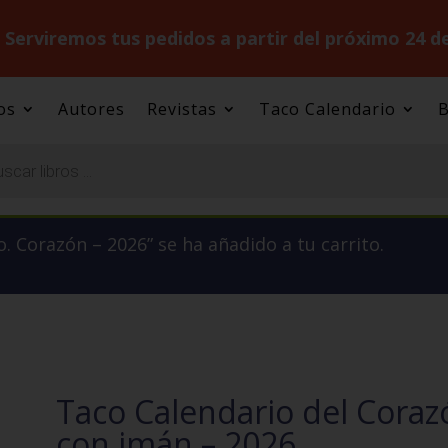
.
Serviremos tus pedidos a partir del próximo 24 d
os
Autores
Revistas
Taco Calendario
B
. Corazón – 2026” se ha añadido a tu carrito.
Taco Calendario del Corazó
con imán – 2026