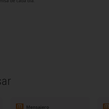
misa de cada día.
sar
Mensajero