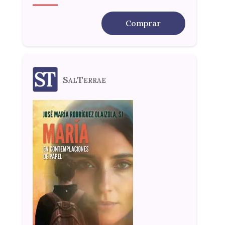
Comprar
SalTerrae