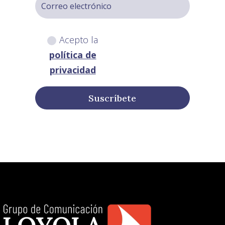
Acepto la
política de
privacidad
Suscríbete