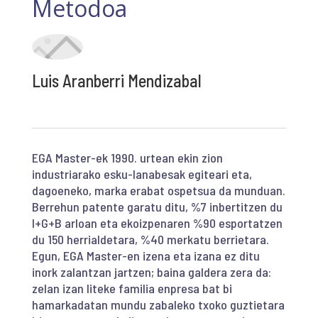
Metodoa
Luis Aranberri Mendizabal
EGA Master-ek 1990. urtean ekin zion
industriarako esku-lanabesak egiteari eta,
dagoeneko, marka erabat ospetsua da munduan.
Berrehun patente garatu ditu, %7 inbertitzen du
I+G+B arloan eta ekoizpenaren %90 esportatzen
du 150 herrialdetara, %40 merkatu berrietara.
Egun, EGA Master-en izena eta izana ez ditu
inork zalantzan jartzen; baina galdera zera da:
zelan izan liteke familia enpresa bat bi
hamarkadatan mundu zabaleko txoko guztietara