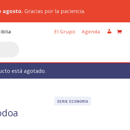
e agosto.
Gracias por la paciencia.
iblia
El Grupo
Agenda
ucto está agotado.
SERIE ECONOMIA
odoa