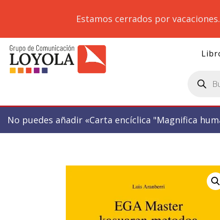
Estamos cerrados por vacaciones
Libr
Búsqueda
de
productos
No puedes añadir «Carta encíclica "Magnifica huma