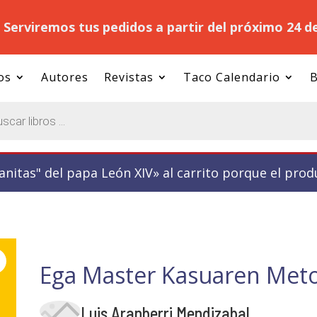
.
Serviremos tus pedidos a partir del próximo 24 d
os
Autores
Revistas
Taco Calendario
B
nitas" del papa León XIV» al carrito porque el prod
Ega Master Kasuaren Met
Luis Aranberri Mendizabal