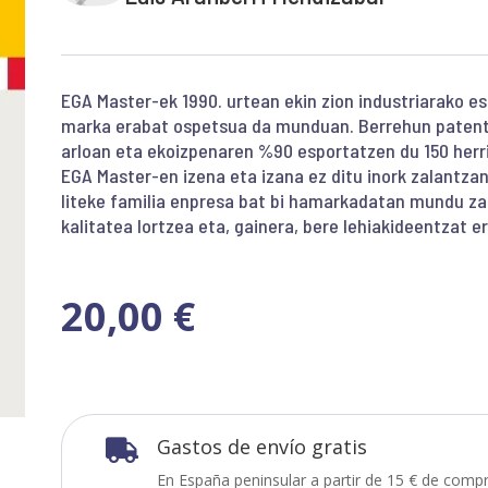
EGA Master-ek 1990. urtean ekin zion industriarako e
marka erabat ospetsua da munduan. Berrehun patente
arloan eta ekoizpenaren %90 esportatzen du 150 herr
EGA Master-en izena eta izana ez ditu inork zalantzan 
liteke familia enpresa bat bi hamarkadatan mundu zab
kalitatea lortzea eta, gainera, bere lehiakideentzat e
20,00
€
Gastos de envío gratis

En España peninsular a partir de 15 € de compr