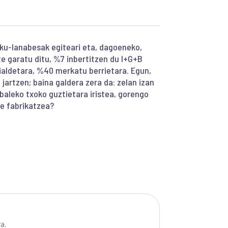
sku-lanabesak egiteari eta, dagoeneko,
 garatu ditu, %7 inbertitzen du I+G+B
ialdetara, %40 merkatu berrietara. Egun,
jartzen; baina galdera zera da: zelan izan
aleko txoko guztietara iristea, gorengo
re fabrikatzea?
a.