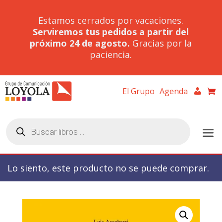
Estamos cerrados por vacaciones.
Serviremos tus pedidos a partir del
próximo 24 de agosto.
Gracias por la
paciencia.
El Grupo
Agenda
Búsqueda
de
productos
Lo siento, este producto no se puede comprar.