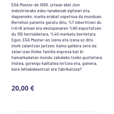
EGA Master-ek 1990. urtean ekin zion
industriarako esku-lanabesak egiteari eta,
dagoeneko, marka erabat ospetsua da munduan.
Berrehun patente garatu ditu, %7 inbertitzen du
I+G+B arloan eta ekoizpenaren %90 esportatzen
du 150 herrialdetara, %40 merkatu berrietara.
Egun, EGA Master-en izena eta izana ez ditu
inork zalantzan jartzen; baina galdera zera da:
zelan izan liteke familia enpresa bat bi
hamarkadatan mundu zabaleko txoko guztietara
iristea, gorengo kalitatea lortzea eta, gainera,
bere lehiakideentzat ere fabrikatzea?
20,00
€