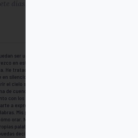
ete días de la semana
uedan ser utilizadas en los momentos de
ezco en este libro una serie de oraciones
a. He tratado de ponerme en la situación
 en silencio Por la mañana rezo en la
ir el cielo sobre los seres humanos. Y por
rma de cuenco, y me abandono en sus
to con los gestos, las palabras que brotan
darte a expresar los pensamientos que tú
labras. Mis plegarias pretenden sostener
ómo orar. No están familiarizadas con las
 propias palabras. Por eso en estas
uedas decir a Dios lo que sientes”.