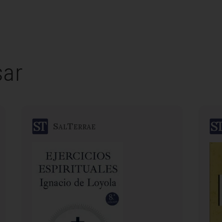
sar
SalTerrae