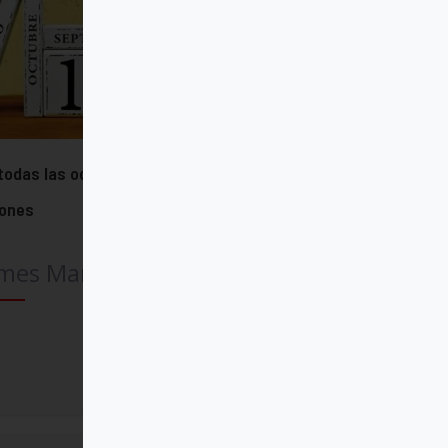
todas las ocasiones, por todas las
zones
mes Martin SJ
Comprar