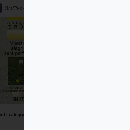
SalTerrae
stra alegría será perfecta