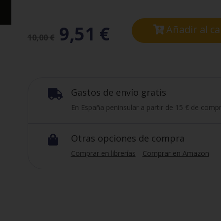
9,51
€
Añadir al ca
10,00
€
Gastos de envío gratis

En España peninsular a partir de 15 € de compr
Otras opciones de compra

Comprar en librerías
Comprar en Amazon