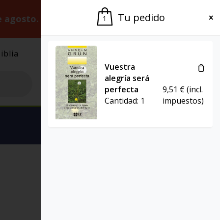
Tu pedido
e agosto.
Gracias por la paciencia.
1
iblia
El Grupo
Agenda
Vuestra
alegría será
perfecta
9,51
€
(incl.
Cantidad:
1
impuestos)
Ver carrito
ST BREVE