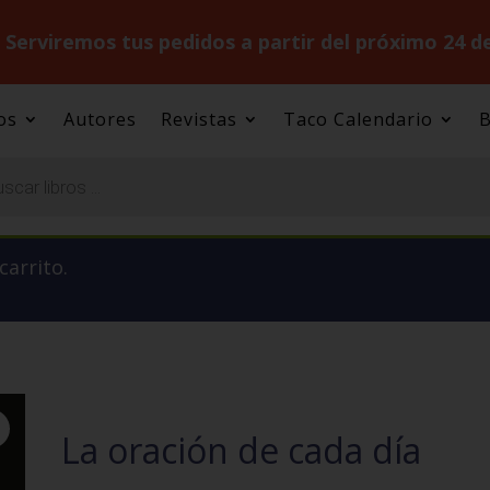
.
Serviremos tus pedidos a partir del próximo 24 d
os
Autores
Revistas
Taco Calendario
B
carrito.
La oración de cada día