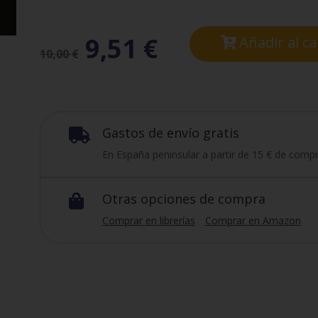
9,51
€
Añadir al ca
10,00
€
Gastos de envío gratis

En España peninsular a partir de 15 € de compr
Otras opciones de compra

Comprar en librerías
Comprar en Amazon