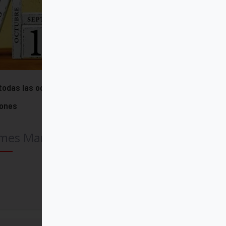
todas las ocasiones, por todas las
zones
mes Martin SJ
Comprar