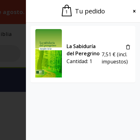
Tu pedido
e agosto.
Gracias por la paciencia.
1
iblia
El Grupo
Agenda
La Sabiduría
del Peregrino
7,51
€
(incl.
Cantidad:
1
impuestos)
Ver carrito
ST BREVE