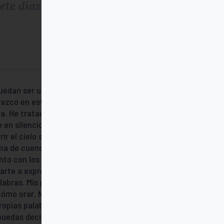
ete días de la semana
uedan ser utilizadas en los momentos de
ezco en este libro una serie de oraciones
a. He tratado de ponerme en la situación
 en silencio Por la mañana rezo en la
ir el cielo sobre los seres humanos. Y por
rma de cuenco, y me abandono en sus
to con los gestos, las palabras que brotan
darte a expresar los pensamientos que tú
labras. Mis plegarias pretenden sostener
ómo orar. No están familiarizadas con las
 propias palabras. Por eso en estas
uedas decir a Dios lo que sientes”.