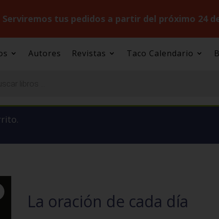
.
Serviremos tus pedidos a partir del próximo 24 d
os
Autores
Revistas
Taco Calendario
B
rito.
La oración de cada día