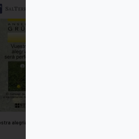
SalTerrae
stra alegría será perfecta