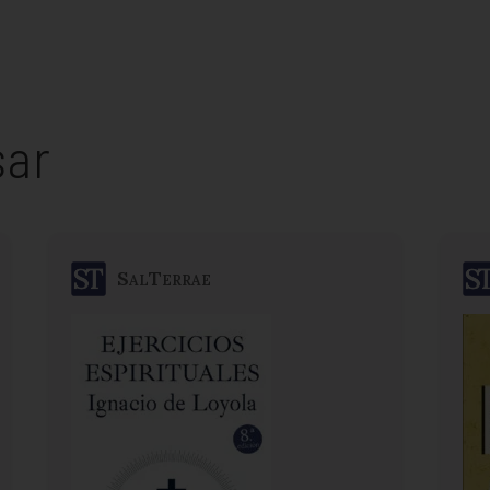
sar
SalTerrae