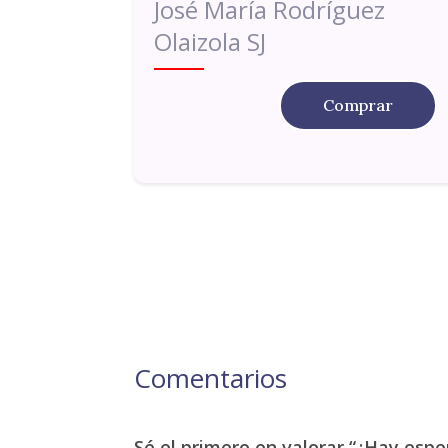
José María Rodríguez
Olaizola SJ
Comprar
Comentarios
Sé el primero en valorar “¿Hay esp