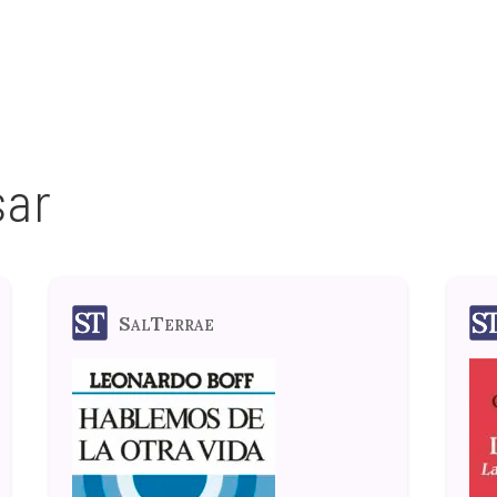
sar
SalTerrae