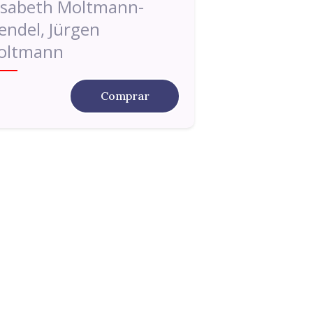
isabeth Moltmann-
ndel, Jürgen
oltmann
Comprar