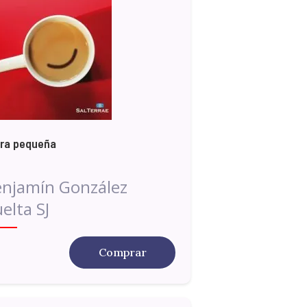
ra pequeña
njamín González
elta SJ
Comprar