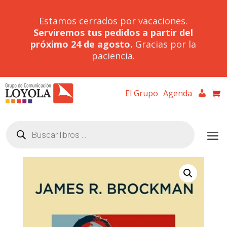
Estamos cerrados por vacaciones.
Serviremos tus pedidos a partir del
próximo 24 de agosto.
Gracias por la
paciencia.
El Grupo
Agenda
Búsqueda
de
productos