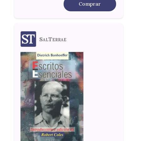
Comprar
SalTerrae