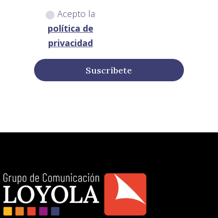
Acepto la
política de
privacidad
Suscríbete