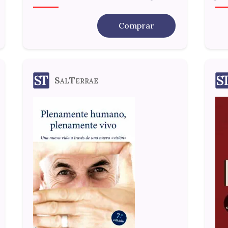
Comprar
SalTerrae