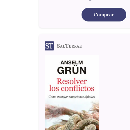
Comprar
SalTerrae