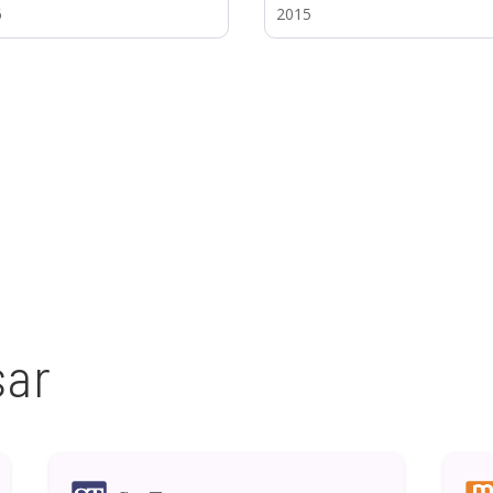
6
2015
sar