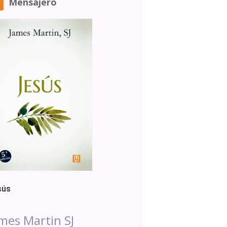
Mensajero
sús
mes Martin SJ