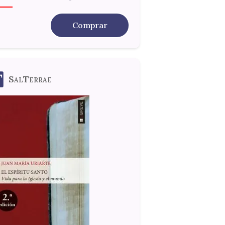
Comprar
SalTerrae