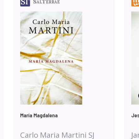
SalTerrae
María Magdalena
Je
Carlo Maria Martini SJ
Ja