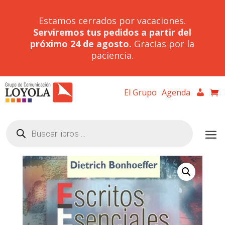
Estamos cerrados por vacaciones.
Serviremos tus pedidos a partir del
próximo 24 de agosto.
Gracias por la
paciencia.
El Grupo
Agenda
Búsqueda
de
productos