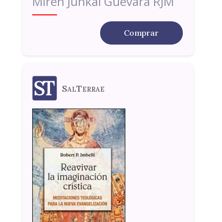
Miren Junkal Guevara RJM
Comprar
SalTerrae