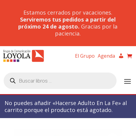
Estamos cerrados por vacaciones.
Serviremos tus pedidos a partir del
próximo 24 de agosto.
Gracias por la
paciencia.
El Grupo
Agenda
Búsqueda
de
productos
No puedes añadir «Hacerse Adulto En La Fe» al
carrito porque el producto está agotado.