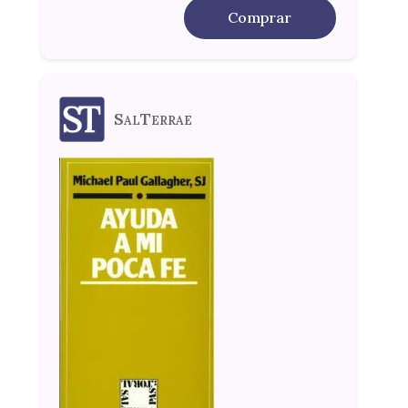
Comprar
SalTerrae