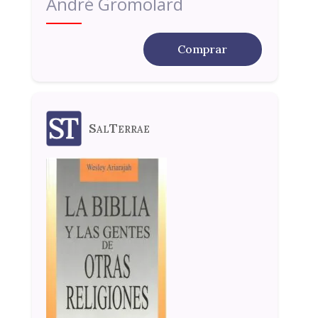
André Gromolard
Comprar
SalTerrae