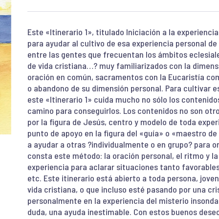
Este «Itinerario 1», titulado Iniciación a la experienci
para ayudar al cultivo de esa experiencia personal d
entre las gentes que frecuentan los ámbitos eclesial
de vida cristiana…? muy familiarizados con la dimensi
oración en común, sacramentos con la Eucaristía como
o abandono de su dimensión personal. Para cultivar es
este «Itinerario 1» cuida mucho no sólo los contenido
camino para conseguirlos. Los contenidos no son otros
por la figura de Jesús, centro y modelo de toda exper
punto de apoyo en la figura del «guía» o «maestro d
a ayudar a otras ?individualmente o en grupo? para o
consta este método: la oración personal, el ritmo y la
experiencia para aclarar situaciones tanto favorable
etc. Este itinerario está abierto a toda persona, jov
vida cristiana, o que incluso esté pasando por una cri
personalmente en la experiencia del misterio insondabl
duda, una ayuda inestimable. Con estos buenos deseos