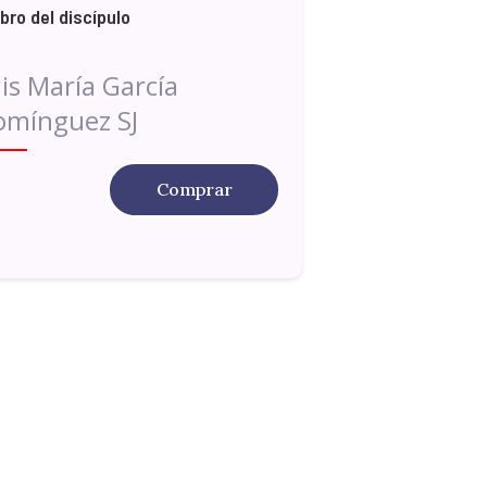
libro del discípulo
is María García
omínguez SJ
Comprar