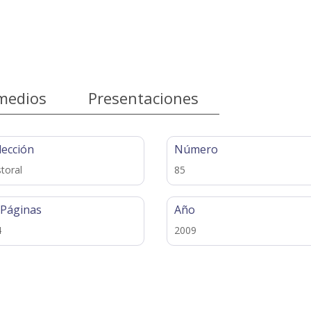
medios
Presentaciones
lección
Número
toral
85
 Páginas
Año
4
2009