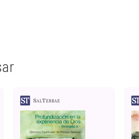
sar
SalTerrae