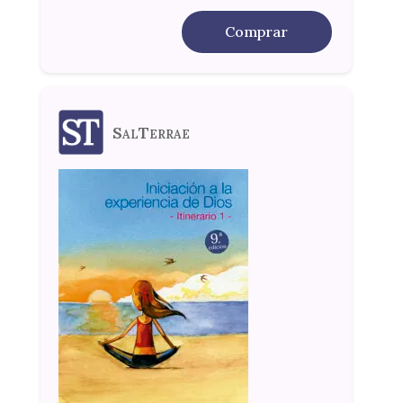
Comprar
SalTerrae