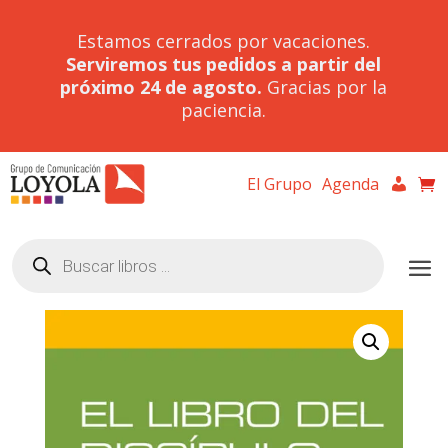
Estamos cerrados por vacaciones.
Serviremos tus pedidos a partir del
próximo 24 de agosto.
Gracias por la
paciencia.
El Grupo
Agenda
Búsqueda
de
productos